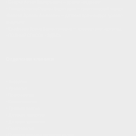
•
Боярко Антон Валерьевич — уролог-андролог
•
Тимербулатов Руслан Фаритович — пластический хирург
•
Валеев Арслан Алимович — детский врач-хирург, уролог-
андролог
•
Ерофеева Ирина Валентиновна — травматолог-ортопед
•
ПОЛНЫЙ СПИСОК -
ЗДЕСЬ
Отделения клиники
•
Хирургия
•
Урология
•
Проктология
•
Косметология
•
Травматология
•
Детская хирургия
•
Детская урология
•
Гематология
•
Гравитационная хирургия крови