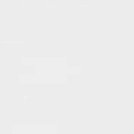
•
Добровольное медицинское страхование (ДМС)
•
Обязательное медицинское страхование (ОМС)
•
ПОЛНЫЙ СПИСОК -
ЗДЕСЬ
Контакты
Имя
*
Ваш телефон
*
Email
GDPR соглашение
*
Нажимая кнопку "Отправить", Вы автоматически
выражаете согласие на
обработку своих персональных
данных ООО "ЮХЕЛФ"
и принимаете условия
Пользовательского соглашения.
*
Отправить