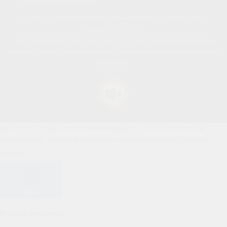
Хирургия в Уфе © 2016-2026 | Клиника хирургии и эстетической
медицины «Юхелф».
Сайт предназначен для лиц старше 18 лет и носит информационный
характер. Имеются противопоказания, необходима консультация врача/
специалиста.
Для того, чтобы использование нашего сайта было для Вас
максимально удобным разрешите нам использовать файлы
cookies.
Политика конфиденциальности
Разрешить
Close
Privacy Overview