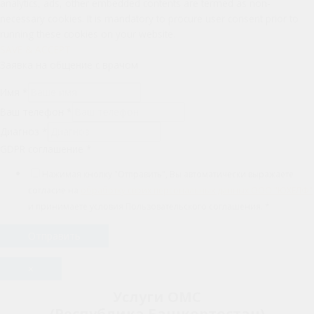
analytics, ads, other embedded contents are termed as non-
necessary cookies. It is mandatory to procure user consent prior to
running these cookies on your website.
SAVE & ACCEPT
Заявка на общение с врачом
Имя
*
Ваш телефон
*
Диагноз
*
GDPR соглашение
*
Нажимая кнопку "Отправить", Вы автоматически выражаете
согласие на
обработку своих персональных данных ООО "ЮХЕЛФ"
и принимаете условия Пользовательского соглашения.
*
Отправить
×
Услуги ОМС
(Республика Башкортостан)