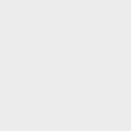
450103
http://uhelf.ru
uhelfufa@mail.ru
+7 (347) 225-19-25
ИНН: 0274911125
Обработка персональных данных
Содержание (карта сайта)
Врачи
•
Султанбаев Артур Уралович — хирург, пластический хирург
•
Габидуллин Ильдар Радикович — хирург, колопроктолог
•
Сахаутдинов Раис Маратович — хирург, проктолог