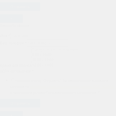
Отправить
×
Заказать звонок
Имя
*
Ваш телефон
*
Время для звонка
GDPR соглашение
*
Нажимая кнопку "Отправить", Вы автоматически выражаете
согласие на
обработку своих персональных данных ООО "ЮХЕЛФ"
и принимаете условия Пользовательского соглашения.
*
Отправить
×