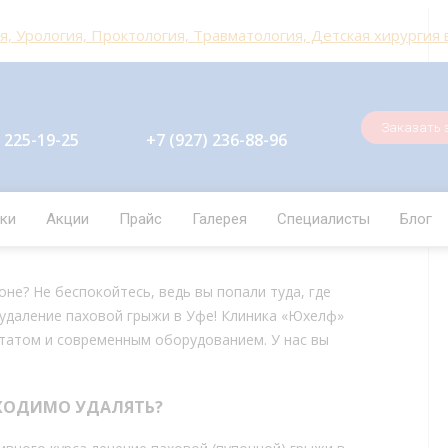
, Урология, Проктология, Травматология, Детская хирургия
ЕСПЛАТНО
ЖМИ
Заказать 
) 225-19-25
+7 (927) 236-88-96
ыжи в клинике Юхелф
ки
Акции
Прайс
Галерея
Специалисты
Блог
 связанное с расширением пахового кольца и выходом
оне? Не беспокойтесь, ведь вы попали туда, где
 удаление паховой грыжи в Уфе! Клиника «Юхелф»
атом и современным оборудованием. У нас вы
БХОДИМО УДАЛЯТЬ?