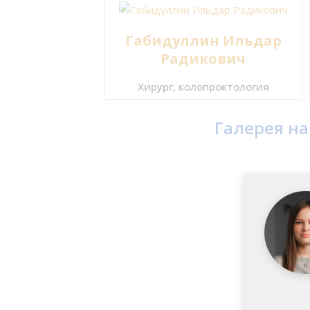
Габидуллин Ильдар
Радикович
Хирург, колопроктология
Галерея н