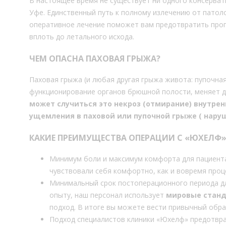
В настоящее время не существует ни одного консервати
Уфе. Единственный путь к полному излечению от патоло
оперативное лечение поможет вам предотвратить про
вплоть до летального исхода.
ЧЕМ ОПАСНА ПАХОВАЯ ГРЫЖА?
Паховая грыжа (и любая другая грыжа живота: пупочная
функционирование органов брюшной полости, меняет 
может случиться это некроз (отмирание) внутрен
ущемления в паховой или пупочной грыже ( нару
КАКИЕ ПРЕИМУЩЕСТВА ОПЕРАЦИИ С «ЮХЕЛФ»
Минимум боли и максимум комфорта для пациента
чувствовали себя комфортно, как и вовремя проце
Минимальный срок постоперационного периода дл
опыту, наш персонал использует
мировые станд
подход. В итоге вы можете вести привычный обра
Подход специалистов клиники «Юхелф» предотвр