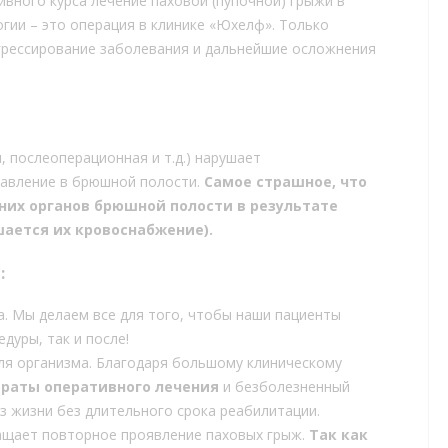
вного курса лечение паховой (пупочной) грыжи в
гии – это операция в клинике «Юхелф». Только
грессирование заболевания и дальнейшие осложнения
, послеоперационная и т.д.) нарушает
давление в брюшной полости.
Самое страшное, что
них органов брюшной полости в результате
шается их кровоснабжение).
:
. Мы делаем все для того, чтобы наши пациенты
дуры, так и после!
я организма. Благодаря большому клиническому
раты оперативного лечения
и безболезненный
з жизни без длительного срока реабилитации.
ащает повторное проявление паховых грыж.
Так как