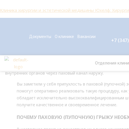
Прокрутка
Перейти
П
вверх
Клиника хирургии и эстетической медицины Юхелф: Хирургия
к
о
содержимому
и
Эта процедура возможна по полису ОМС - Б
с
Документы
О клинике
Вакансии
к
+7 (347
Удаление паховой и пупочной гр
:
Отделения клини
Паховая (пупочная) грыжа — это патологическое состояние,
внутренних органов через паховый канал наружу.
Вы заметили у себя припухлость в паховой (пупочной) з
помогут оперативно реализовать такую процедуру, как
обладает исключительно высококвалифицированным шт
получите качественное и своевременное лечение.
ПОЧЕМУ ПАХОВУЮ (ПУПОЧНУЮ) ГРЫЖУ НЕО