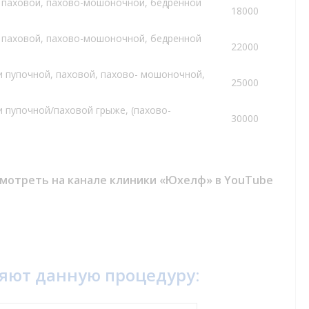
, паховой, пахово-мошоночной, бедренной
18000
, паховой, пахово-мошоночной, бедренной
22000
и пупочной, паховой, пахово- мошоночной,
25000
 пупочной/паховой грыже, (пахово-
30000
мотреть на канале клиники «Юхелф» в YouTube
няют данную процедуру: