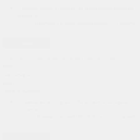
Нажимая кнопку "Отправить", Вы автоматически выражаете
согласие на
обработку своих персональных данных ООО
"ЮХЕЛФ"
и принимаете условия Пользовательского соглашения.
*
Отправить
Услуги ОМС Россия (кроме Республика Башкортостан)
Имя
*
Ваш телефон
*
Email
GDPR соглашение
*
Нажимая кнопку "Отправить", Вы автоматически выражаете
согласие на
обработку своих персональных данных ООО
"ЮХЕЛФ"
и принимаете условия Пользовательского соглашения.
*
Отправить