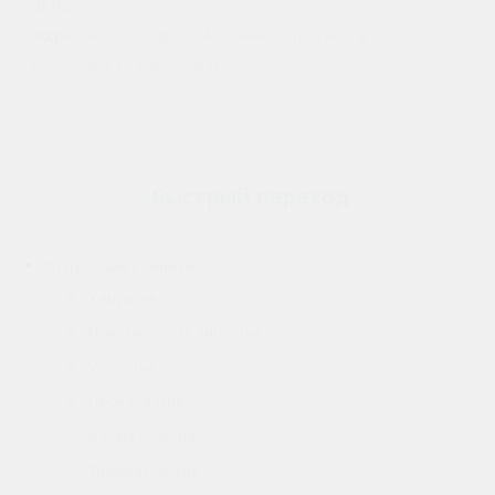
2ГИС
Адрес:
450103, Уфа, ул.Академика Ураксина, д. 3
(остановка ул. Некрасова)
Быстрый переход
М
Отделения клиники
е
Хирургия
н
Пластическая хирургия
ю
Урология
Проктология
Косметология
Травматология