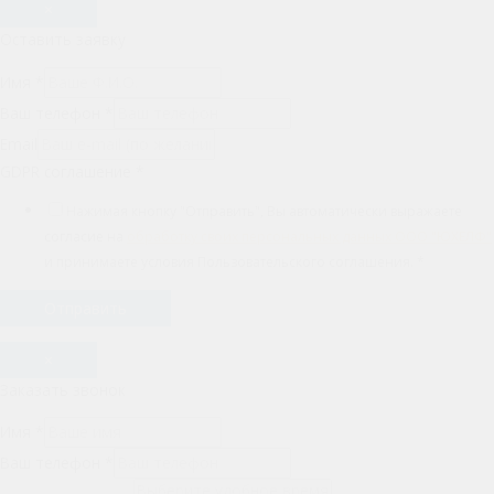
×
Оставить заявку
Имя
*
Ваш телефон
*
Email
GDPR соглашение
*
Нажимая кнопку "Отправить", Вы автоматически выражаете
согласие на
обработку своих персональных данных ООО "ЮХЕЛФ"
и принимаете условия Пользовательского соглашения.
*
Отправить
×
Заказать звонок
Имя
*
Ваш телефон
*