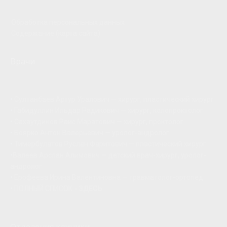
Обработка персональных данных
Содержание (карта сайта)
Врачи
•
Султанбаев Артур Уралович — хирург, пластический хирург
•
Габидуллин Ильдар Радикович — хирург, колопроктолог
•
Сахаутдинов Раис Маратович — хирург, проктолог
•
Боярко Антон Валерьевич — уролог-андролог
•
Тимербулатов Руслан Фаритович — пластический хирург
•
Валеев Арслан Алимович — детский врач-хирург, уролог-
андролог
•
Ерофеева Ирина Валентиновна — травматолог-ортопед
•
ПОЛНЫЙ СПИСОК -
ЗДЕСЬ