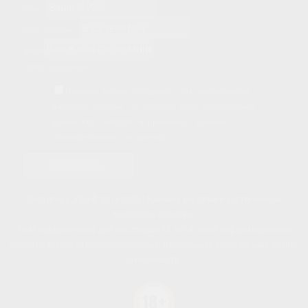
Имя
*
Ваш телефон
*
Email
GDPR соглашение
*
Нажимая кнопку "Отправить", Вы автоматически
выражаете согласие на
обработку своих персональных
данных ООО "ЮХЕЛФ"
и принимаете условия
Пользовательского соглашения.
*
Отправить
Хирургия в Уфе © 2016-2026 | Клиника хирургии и эстетической
медицины «Юхелф».
Сайт предназначен для лиц старше 18 лет и носит информационный
характер. Имеются противопоказания, необходима консультация врача/
специалиста.