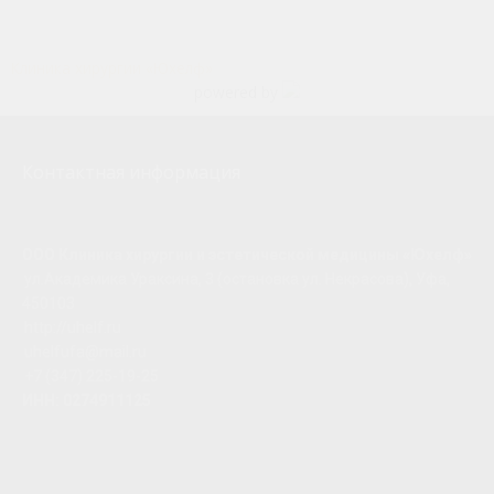
Клиника хирургии «Юхелф»
powered by
Контактная информация
ООО Клиника хирургии и эстетической медицины «Юхелф»
ул.Академика Ураксина, 3 (остановка ул. Некрасова), Уфа,
450103
http://uhelf.ru
uhelfufa@mail.ru
+7 (347) 225-19-25
ИНН: 0274911125