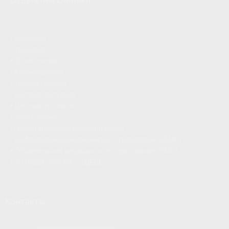
Отделения клиники
•
Хирургия
•
Урология
•
Проктология
•
Косметология
•
Травматология
•
Детская хирургия
•
Детская урология
•
Гематология
•
Гравитационная хирургия крови
•
Добровольное медицинское страхование (ДМС)
•
Обязательное медицинское страхование (ОМС)
•
ПОЛНЫЙ СПИСОК -
ЗДЕСЬ
Контакты