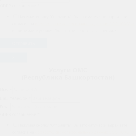
GDPR соглашение
*
Нажимая кнопку "Отправить", Вы автоматически выражаете
согласие на
обработку своих персональных данных ООО "ЮХЕЛФ"
и принимаете условия Пользовательского соглашения.
*
Отправить
×
Услуги ОМС
(Республика Башкортостан)
Имя
*
Ваш телефон
*
Email
GDPR соглашение
*
Нажимая кнопку "Отправить", Вы автоматически выражаете
согласие на
обработку своих персональных данных ООО "ЮХЕЛФ"