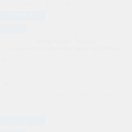
и принимаете условия Пользовательского соглашения.
*
Отправить
×
Услуги ОМС Россия
(кроме Республика Башкортостан)
Имя
*
Ваш телефон
*
Email
GDPR соглашение
*
Нажимая кнопку "Отправить", Вы автоматически выражаете
согласие на
обработку своих персональных данных ООО "ЮХЕЛФ"
и принимаете условия Пользовательского соглашения.
*
Отправить