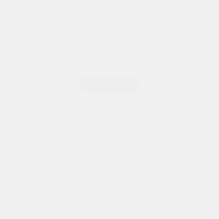
ООО Клиника хирургии и эстетической
медицины «Юхелф»
Время работы:
ПН-ВС 08.00-20.00
Телефон:
+7 (347) 225-19-25
Электронная почта:
uhelfufa@mail.ru
Проложите до нас маршрут через